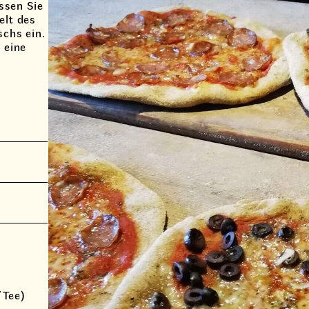
ssen Sie
elt des
schs ein.
 eine
/Tee)