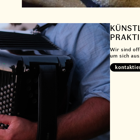
KÜNST
PRAKT
Wir sind off
um sich aus
kontaktie