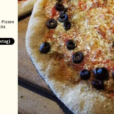
)
 Pizzen
cht.
stag)