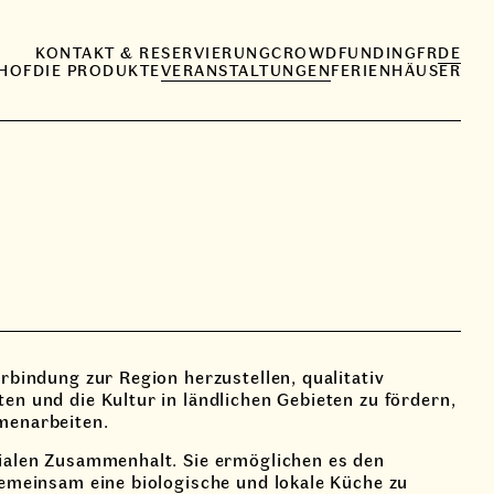
KONTAKT & RESERVIERUNG
CROWDFUNDING
FR
DE
 HOF
DIE PRODUKTE
VERANSTALTUNGEN
FERIENHÄUSER
rbindung zur Region herzustellen, qualitativ
n und die Kultur in ländlichen Gebieten zu fördern,
menarbeiten.
ialen Zusammenhalt. Sie ermöglichen es den
gemeinsam eine biologische und lokale Küche zu