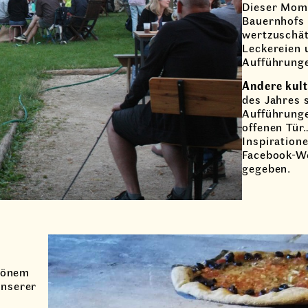
Dieser Mome
Bauernhofs 
wertzuschät
Leckereien 
Aufführunge
Andere kul
des Jahres s
Aufführunge
offenen Tür
Inspiration
Facebook-W
gegeben.
hönem
unserer