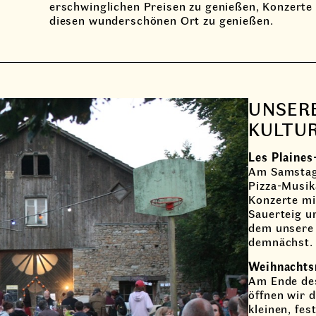
erschwinglichen Preisen zu genießen, Konzerte
diesen wunderschönen Ort zu genießen.
UNSER
KULTU
Les
Plaines
Am Samstag,
Pizza-Musik
Konzerte mi
Sauerteig u
dem unsere 
demnächst.
Weihnachts
Am Ende des
öffnen wir 
kleinen, fe